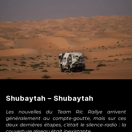
étape
11
Shubaytah – Shubaytah
Les nouvelles du Team Ric Rallye arrivent
généralement au compte-goutte, mais sur ces
deux dernières étapes, c’était le silence-radio : la
couverture réseau était inexistante.