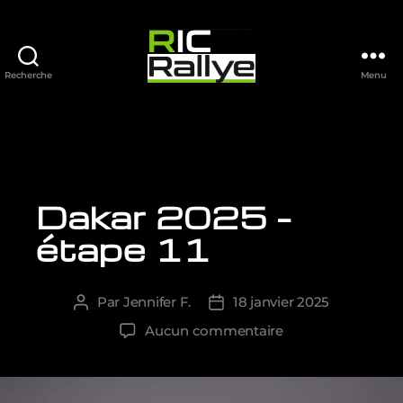
Recherche
Menu
Ric
Rallye
Dakar 2025 –
Catégories
étape 11
Par
Jennifer F.
18 janvier 2025
Auteur
Date
de
de
sur
Aucun commentaire
l’article
l’article
Dakar
2025
–