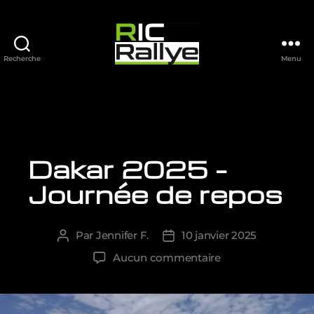
Recherche
Menu
Ric
Rallye
Dakar 2025 –
Catégories
Journée de repos
Par
Jennifer F.
10 janvier 2025
Auteur
Date
de
de
sur
Aucun commentaire
l’article
l’article
Dakar
2025
–