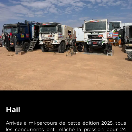
Journée
de
repos
Hail
Arrivés à mi-parcours de cette édition 2025, tous
les concurrents ont relâché la pression pour 24