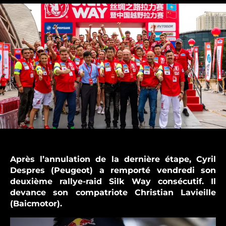
:
Cyril
Despres
réussit
le
doublé
Après l’annulation de la dernière étape, Cyril
Despres (Peugeot) a remporté vendredi son
deuxième rallye-raid Silk Way consécutif. Il
devance son compatriote Christian Lavieille
(Baicmotor).