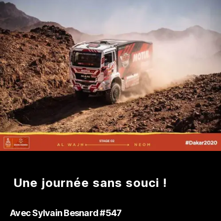
étape
2
Une journée sans souci !
Avec Sylvain Besnard
#547