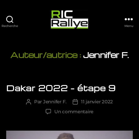
Recherche
Menu
Ric
Rallye
Auteur/autrice :
Jennifer F.
Dakar 2022 – étape 9
Catégories
Par
Jennifer F.
11 janvier 2022
Auteur
Date
de
de
sur
Un commentaire
l’article
l’article
Dakar
2022
–
étape