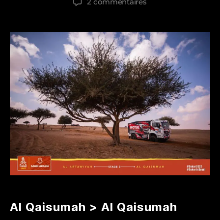
sur
2 commentaires
l’article
l’article
Dakar
2022
–
étape
3
Al Qaisumah >
Al Qaisumah