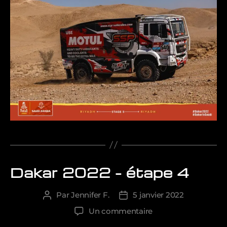
Dakar 2022 – étape 4
Catégories
Par
Jennifer F.
5 janvier 2022
Auteur
Date
de
de
sur
Un commentaire
l’article
l’article
Dakar