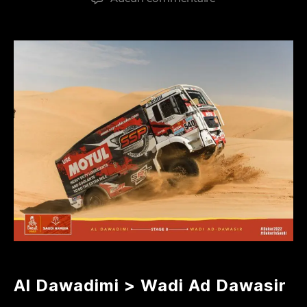
l’article
l’article
Dakar
2022
–
étape
8
Al Dawadimi > Wadi Ad Dawasir