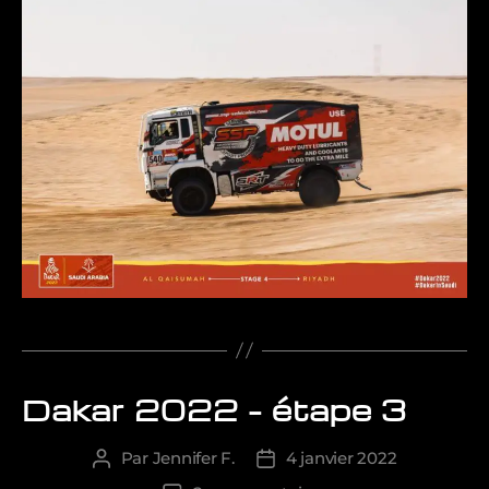
Dakar 2022 – étape 3
Catégories
Par
Jennifer F.
4 janvier 2022
Auteur
Date
de
de