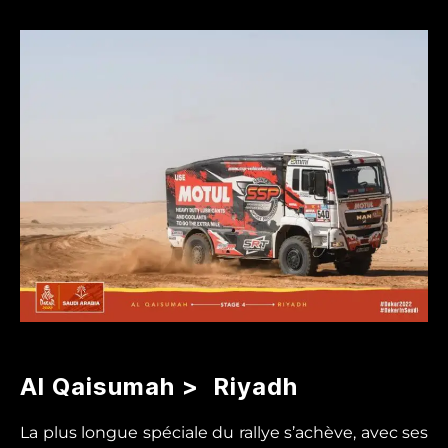
2022
–
étape
4
Al Qaisumah > Riyadh
La plus longue spéciale du rallye s’achève, avec ses